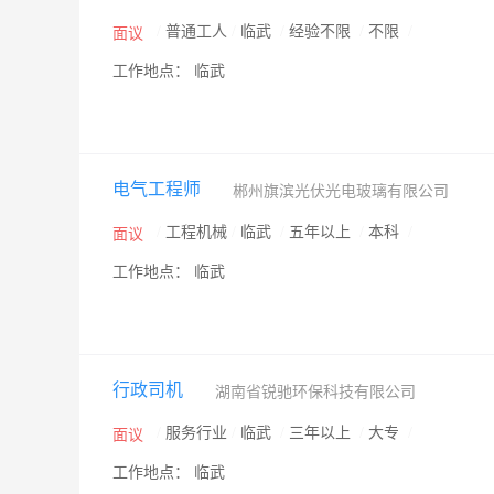
/
普通工人
/
临武
/
经验不限
/
不限
/
面议
工作地点： 临武
电气工程师
郴州旗滨光伏光电玻璃有限公司
/
工程机械
/
临武
/
五年以上
/
本科
/
面议
工作地点： 临武
行政司机
湖南省锐驰环保科技有限公司
/
服务行业
/
临武
/
三年以上
/
大专
/
面议
工作地点： 临武