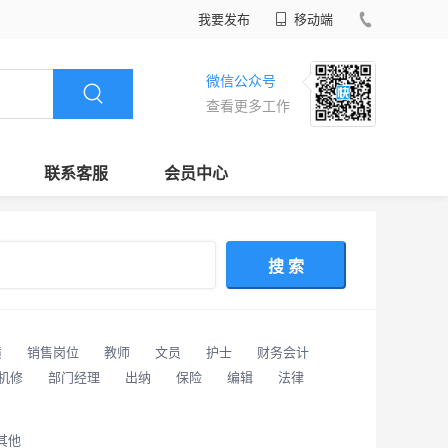
我要发布
移动端
微信公众号
查看更多工作
联系客服
会员中心
搜 索
潢
销售岗位
教师
文员
护士
财务会计
/机修
部门经理
出纳
保险
编辑
法律
其他