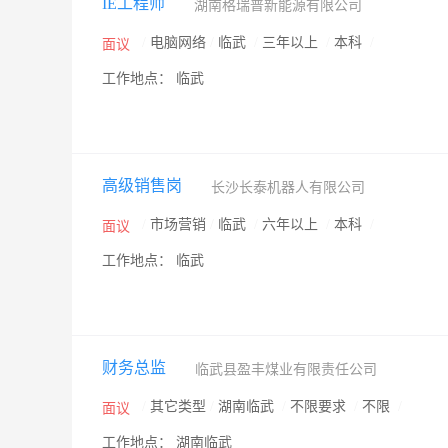
IE工程师
湖南格瑞普新能源有限公司
/
电脑网络
/
临武
/
三年以上
/
本科
/
面议
工作地点： 临武
高级销售岗
长沙长泰机器人有限公司
/
市场营销
/
临武
/
六年以上
/
本科
/
面议
工作地点： 临武
财务总监
临武县盈丰煤业有限责任公司
/
其它类型
/
湖南临武
/
不限要求
/
不限
/
面议
工作地点： 湖南临武